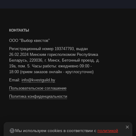
КОНТАКТЫ
ООО "Выбор квестов"
Регистрационный номер 193747793, выдан
26.02.2024 Минским горисполкомом Республика
Беларусь, 220036, г. Минск, Бетонный проезд, д.
19а, пом. 5. Часы работы: ежедневно 09:00 -
18:00 (прием заказов онлайн - круглосуточно)
Email:
info@kvestguild.by
Пользовательское соглашение
Политика конфиденциальности
Если вы нашли ошибку,
сообщите нам
: выделите
×
🍪
Мы используем cookies в соответствии с
политикой
текст и нажмите клавиши
+
!
Ctrl
Enter